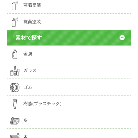
蒸着塗装
抗菌塗装
素材で探す
金属
ガラス
ゴム
樹脂(プラスチック)
皮
木