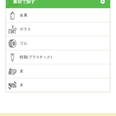
素材で探す
金属
ガラス
ゴム
樹脂(プラスチック)
皮
木