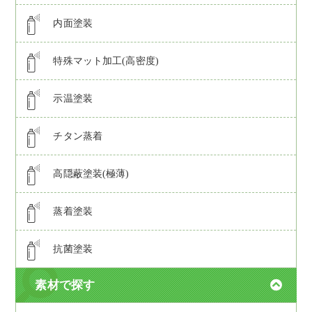
内面塗装
特殊マット加工(高密度)
示温塗装
チタン蒸着
高隠蔽塗装(極薄)
蒸着塗装
抗菌塗装
素材で探す