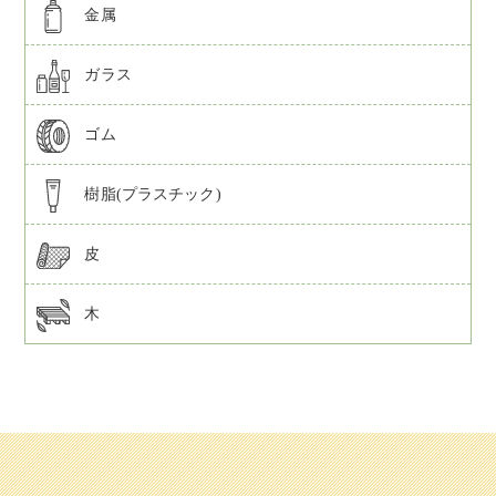
金属
ガラス
ゴム
樹脂(プラスチック)
皮
木