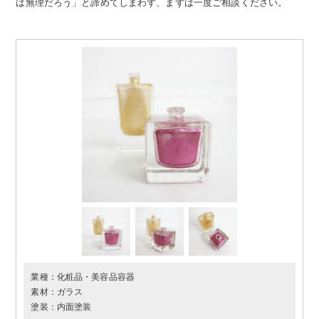
は無理だろう」と諦めてしまわず、まずは一度ご相談ください。
業種：
化粧品・美容品容器
素材：
ガラス
塗装：
内面塗装