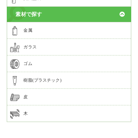
素材で探す
金属
ガラス
ゴム
樹脂(プラスチック)
皮
木