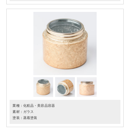
業種：
化粧品・美容品容器
素材：
ガラス
塗装：
蒸着塗装