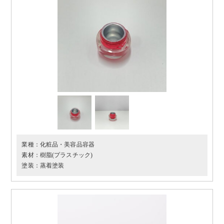
業種：
化粧品・美容品容器
素材：
樹脂(プラスチック)
塗装：
蒸着塗装