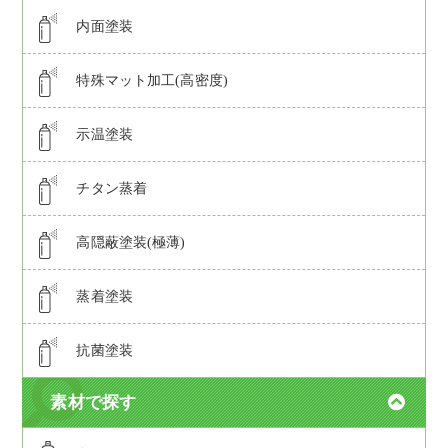
内面塗装
特殊マット加工(高密度)
示温塗装
チタン蒸着
高隠蔽塗装(極薄)
蒸着塗装
抗菌塗装
素材で探す