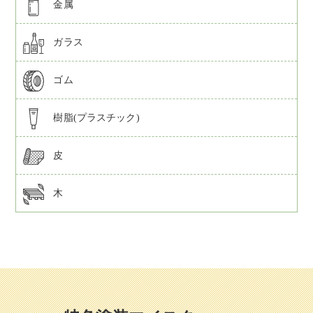
金属
ガラス
ゴム
樹脂(プラスチック)
皮
木