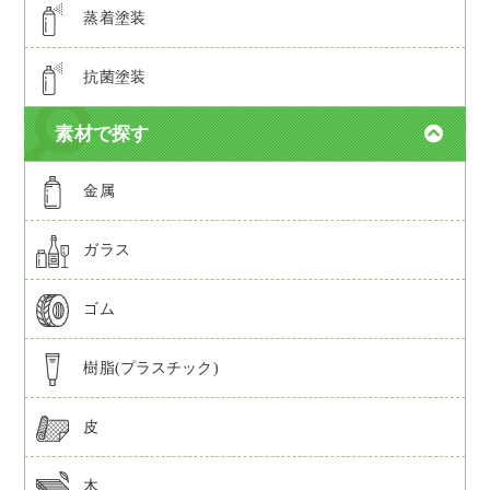
蒸着塗装
抗菌塗装
素材で探す
金属
ガラス
ゴム
樹脂(プラスチック)
皮
木