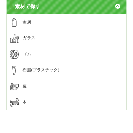
素材で探す
金属
ガラス
ゴム
樹脂(プラスチック)
皮
木