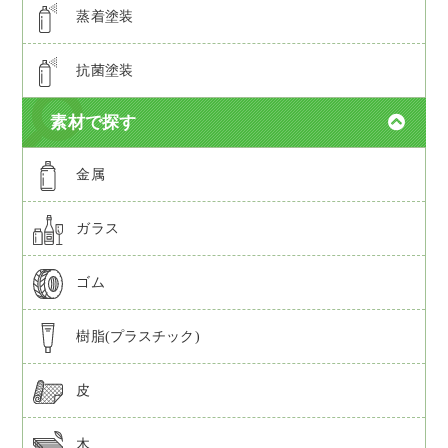
蒸着塗装
抗菌塗装
素材で探す
金属
ガラス
ゴム
樹脂(プラスチック)
皮
木