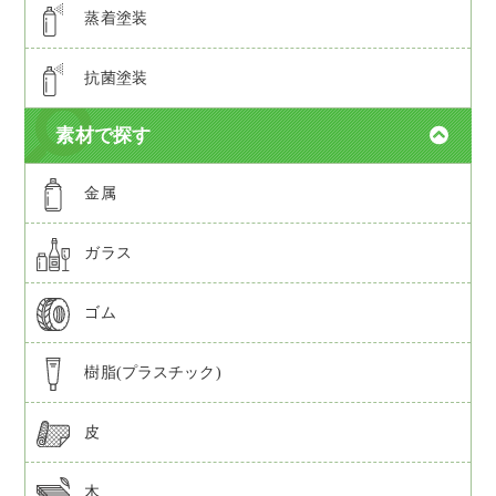
蒸着塗装
抗菌塗装
素材で探す
金属
ガラス
ゴム
樹脂(プラスチック)
皮
木