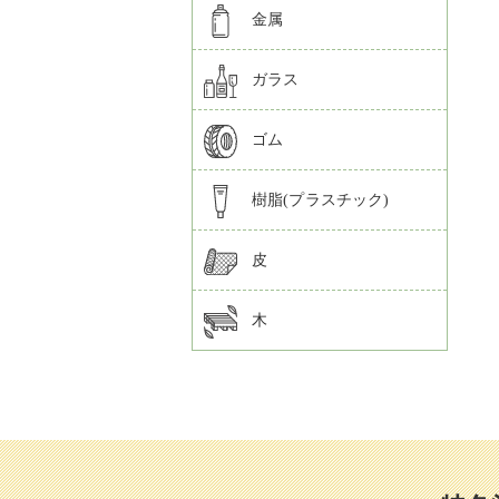
金属
ガラス
ゴム
樹脂(プラスチック)
皮
木