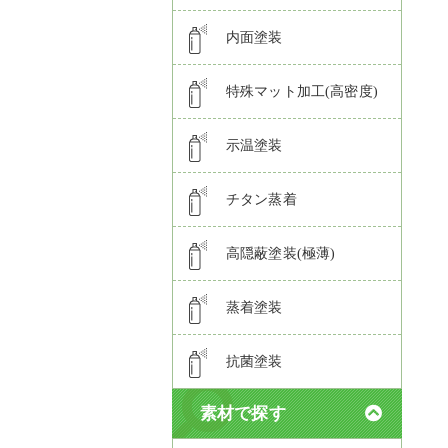
内面塗装
特殊マット加工(高密度)
示温塗装
チタン蒸着
高隠蔽塗装(極薄)
蒸着塗装
抗菌塗装
素材で探す