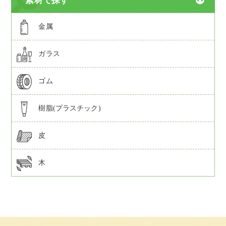
素材で探す
金属
ガラス
ゴム
樹脂(プラスチック)
皮
木