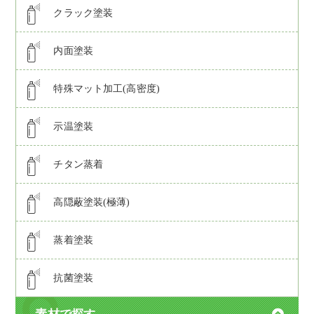
クラック塗装
内面塗装
特殊マット加工(高密度)
示温塗装
チタン蒸着
高隠蔽塗装(極薄)
蒸着塗装
抗菌塗装