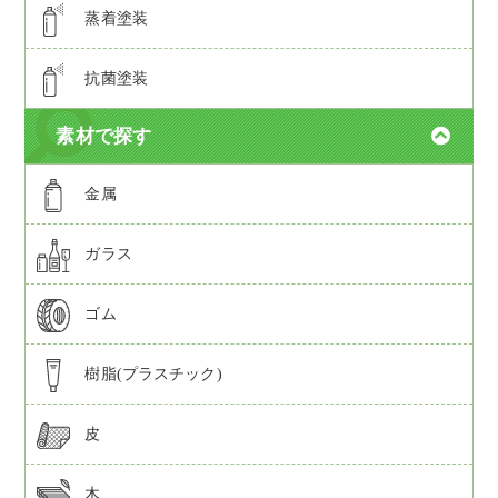
蒸着塗装
抗菌塗装
素材で探す
金属
ガラス
ゴム
樹脂(プラスチック)
皮
木