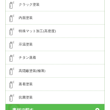
クラック塗装
内面塗装
特殊マット加工(高密度)
示温塗装
チタン蒸着
高隠蔽塗装(極薄)
蒸着塗装
抗菌塗装