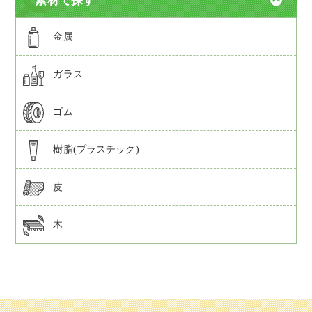
素材で探す
金属
ガラス
ゴム
樹脂(プラスチック)
皮
木