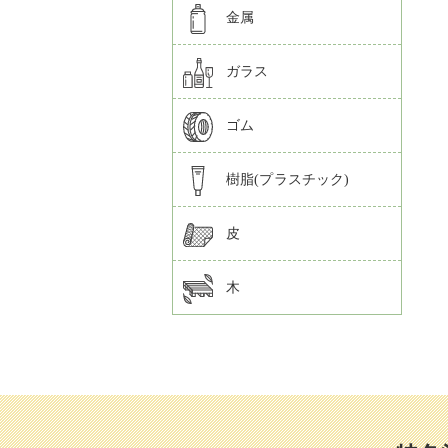
金属
ガラス
ゴム
樹脂(プラスチック)
皮
木