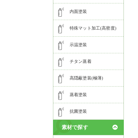
内面塗装
特殊マット加工(高密度)
示温塗装
チタン蒸着
高隠蔽塗装(極薄)
蒸着塗装
抗菌塗装
素材で探す