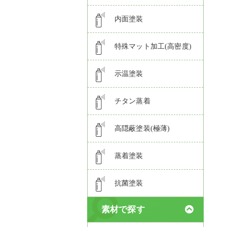
内面塗装
特殊マット加工(高密度)
示温塗装
チタン蒸着
高隠蔽塗装(極薄)
蒸着塗装
抗菌塗装
素材で探す