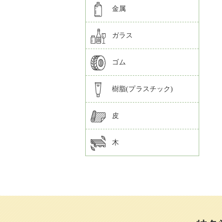
金属
ガラス
ゴム
樹脂(プラスチック)
皮
木