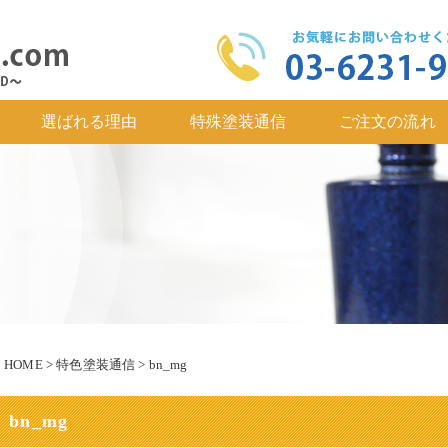
選ばれる理由
特殊塗装通信
ご注文の流れ
HOME
>
特色塗装通信
>
bn_mg
bn_mg